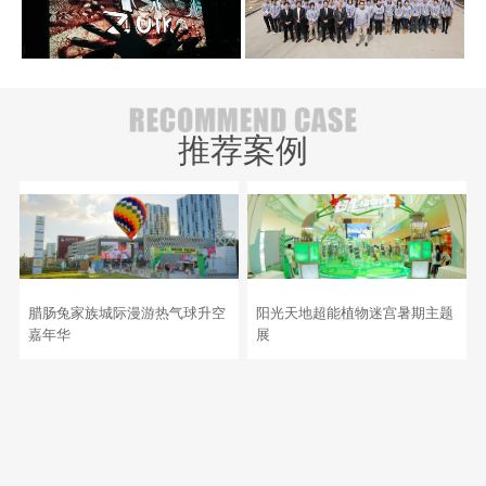
推荐案例
腊肠兔家族城际漫游热气球升空
阳光天地超能植物迷宫暑期主题
嘉年华
展