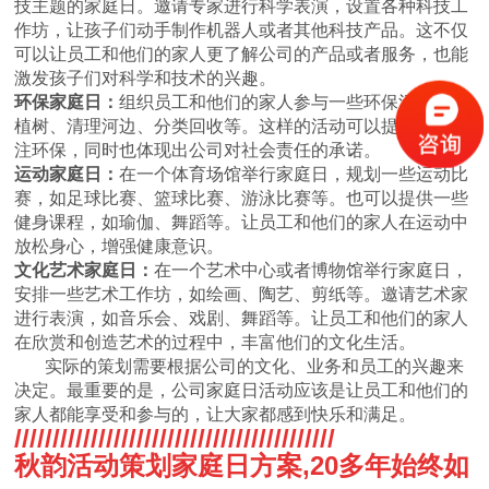
技主题的家庭日。邀请专家进行科学表演，设置各种科技工
作坊，让孩子们动手制作机器人或者其他科技产品。这不仅
可以让员工和他们的家人更了解公司的产品或者服务，也能
激发孩子们对科学和技术的兴趣。
环保家庭日：
组织员工和他们的家人参与一些环保活动，如
植树、清理河边、分类回收等。这样的活动可以提醒大家关
注环保，同时也体现出公司对社会责任的承诺。
运动家庭日：
在一个体育场馆举行家庭日，规划一些运动比
赛，如足球比赛、篮球比赛、游泳比赛等。也可以提供一些
健身课程，如瑜伽、舞蹈等。让员工和他们的家人在运动中
放松身心，增强健康意识。
文化艺术家庭日：
在一个艺术中心或者博物馆举行家庭日，
安排一些艺术工作坊，如绘画、陶艺、剪纸等。邀请艺术家
进行表演，如音乐会、戏剧、舞蹈等。让员工和他们的家人
在欣赏和创造艺术的过程中，丰富他们的文化生活。
实际的策划需要根据公司的文化、业务和员工的兴趣来
决定。最重要的是，公司家庭日活动应该是让员工和他们的
家人都能享受和参与的，让大家都感到快乐和满足。
//////////////////////////////////////////
秋韵活动策划家庭日方案
,20
多年始终如